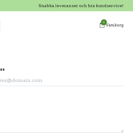
Snabba leveranser och bra kundservice!
0
Varukorg
ss