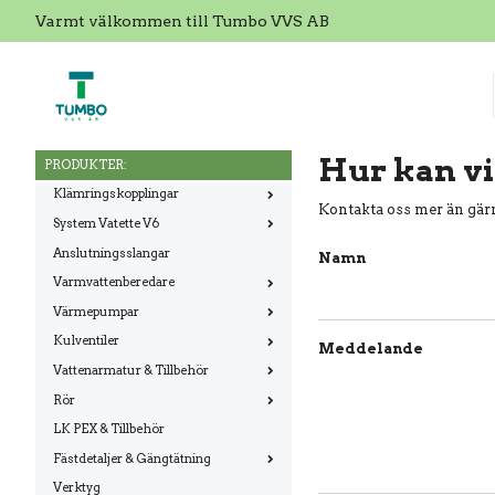
Varmt välkommen till Tumbo VVS AB
Hur kan vi
PRODUKTER:
Klämringskopplingar
Kontakta oss mer än gärn
System Vatette V6
Anslutningsslangar
Namn
Varmvattenberedare
Värmepumpar
Kulventiler
Meddelande
Vattenarmatur & Tillbehör
Rör
LK PEX & Tillbehör
Fästdetaljer & Gängtätning
Verktyg