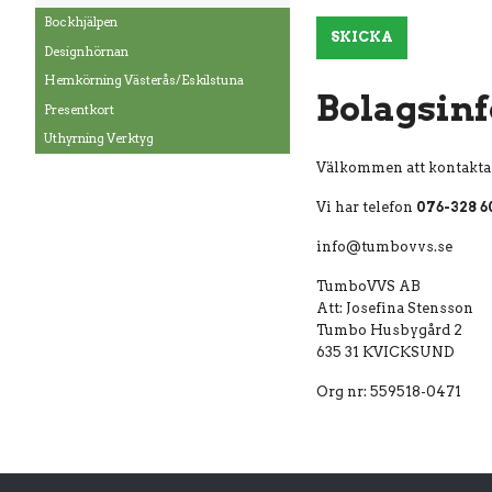
Bockhjälpen
SKICKA
Designhörnan
Hemkörning Västerås/Eskilstuna
Bolagsin
Presentkort
Uthyrning Verktyg
Välkommen att kontakta 
Vi har telefon
076-328 6
info@tumbovvs.se
TumboVVS AB
Att: Josefina Stensson
Tumbo Husbygård 2
635 31 KVICKSUND
Org nr: 559518-0471