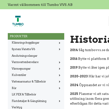
Varmt välkommen till Tumbo VVS AB
Histori
PRODUKTER:
Klämringskopplingar
System Vatette V6
2014
Såg tumbovvs.se dag
Anslutningsslangar
2016
Bytte vi plattform 
Varmvattenberedare
2019
Bytte vi åter igen p
Värmepumpar
Kulventiler
2020-2023
Här har vi jo
Vattenarmatur & Tillbehör
2024
Öppnandet av vi vå
Rör
2025
Planerar vi att sat
LK PEX & Tillbehör
utökning inom flera gre
Fästdetaljer & Gängtätning
efterfrågan för detta var
Verktyg