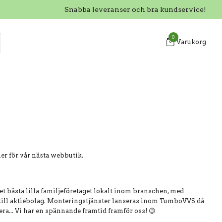
Snabba leveranser och bra kundservice!
0
Varukorg
er för vår nästa webbutik.
 det bästa lilla familjeföretaget lokalt inom branschen, med
 till aktiebolag. Monteringstjänster lanseras inom TumboVVS då
era... Vi har en spännande framtid framför oss! 😉