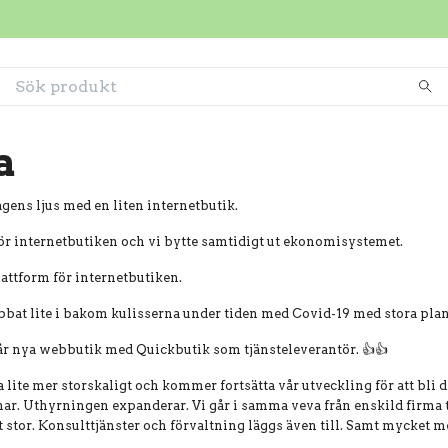
a
ens ljus med en liten internetbutik.
för internetbutiken och vi bytte samtidigt ut ekonomisystemet.
lattform för internetbutiken.
bbat lite i bakom kulisserna under tiden med Covid-19 med stora plan
r nya webbutik med Quickbutik som tjänsteleverantör. 👍👍
sa lite mer storskaligt och kommer fortsätta vår utveckling för att bli
nar. Uthyrningen expanderar. Vi går i samma veva från enskild firma
it stor. Konsulttjänster och förvaltning läggs även till. Samt mycket m