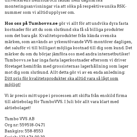
tillverkarens hemsida och laddar hem dagsfärska
monteringsanvisningar via att söka på respektive unika RSK-
nummer som vi alltid upplyser om.
Hos oss på Tumbovvs.se
gör vi allt för att undvika dyra fasta
kostnader för att du som slutkund ska få så billiga produkter
som det bara går. Kvalitetsprodukter från kända svenska
märken, som används av yrkesutövande VVS-montörer dagligen,
det saluför vi till billigast möjliga kostnad till dig som kund. Det
märker du om du börjar jämföra oss med andra internetbutiker!
Tumbovvs.se har inga fasta lagerkostnader eftersom vi driver
företaget hemifrån med grossisternas lagerhållning som lager
mot dig som slutkund. Allt detta gör vi av en enda anledning:
Ditt pris för kvalitets
produkter ska alltid vara så lågt som
möjligt!
Vi är precis mitt uppe i processen att skifta från enskild firma
till aktiebolag för TumboVVS. I Juli bör allt vara klart med
aktiebolaget!
Tumbo VVS AB
Org nr: 559518-0471
Bankgiro: 558-8553