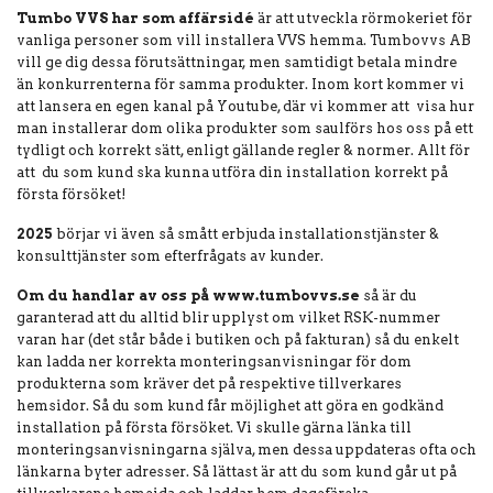
Tumbo VVS har som affärsidé
är att utveckla rörmokeriet för
vanliga personer som vill installera VVS hemma. Tumbovvs AB
vill ge dig dessa förutsättningar, men samtidigt betala mindre
än konkurrenterna för samma produkter. Inom kort kommer vi
att lansera en egen kanal på Youtube, där vi kommer att visa hur
man installerar dom olika produkter som saulförs hos oss på ett
tydligt och korrekt sätt, enligt gällande regler & normer. Allt för
att du som kund ska kunna utföra din installation korrekt på
första försöket!
2025
börjar vi även så smått erbjuda installationstjänster &
konsulttjänster som efterfrågats av kunder.
Om du handlar av oss på www.tumbovvs.se
så är du
garanterad att du alltid blir upplyst om vilket RSK-nummer
varan har (det står både i butiken och på fakturan) så du enkelt
kan ladda ner korrekta monteringsanvisningar för dom
produkterna som kräver det på respektive tillverkares
hemsidor. Så du som kund får möjlighet att göra en godkänd
installation på första försöket. Vi skulle gärna länka till
monteringsanvisningarna själva, men dessa uppdateras ofta och
länkarna byter adresser. Så lättast är att du som kund går ut på