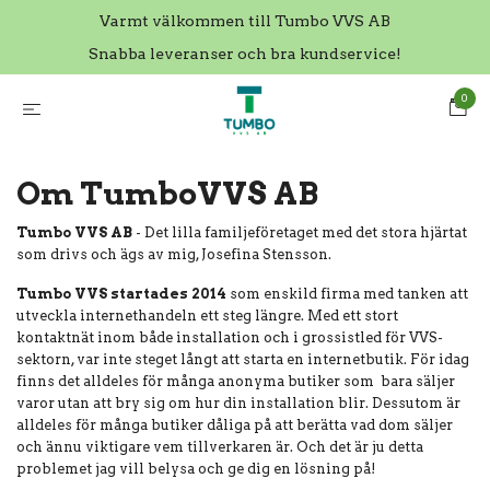
Varmt välkommen till Tumbo VVS AB
Snabba leveranser och bra kundservice!
0
Om TumboVVS AB
Tumbo VVS
AB
- Det lilla familjeföretaget med det stora hjärtat
som drivs och ägs av mig, Josefina Stensson.
Tumbo VVS startades 2014
som enskild firma med tanken att
utveckla internethandeln ett steg längre. Med ett stort
kontaktnät inom både installation och i grossistled för VVS-
sektorn, var inte steget långt att starta en internetbutik. För idag
finns det alldeles för många anonyma butiker som bara säljer
varor utan att bry sig om hur din installation blir. Dessutom är
alldeles för många butiker dåliga på att berätta vad dom säljer
och ännu viktigare vem tillverkaren är. Och det är ju detta
problemet jag vill belysa och ge dig en lösning på!