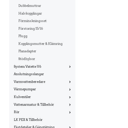
Dubbelmuttrar
Halvkopplingar
Förminskningsset
Förstoring 15/16
Plugg
Kopplingsmutter & Klämring
Planadapter
Stödhylsor
System Vatette V6
Anslutningsslangar
Varmvattenberedare
Värmepumpar
Kulventiler
Vattenarmatur & Tillbehör
Rör
LK PEX & Tillbehör
Fästdetaljer & Gängtätning