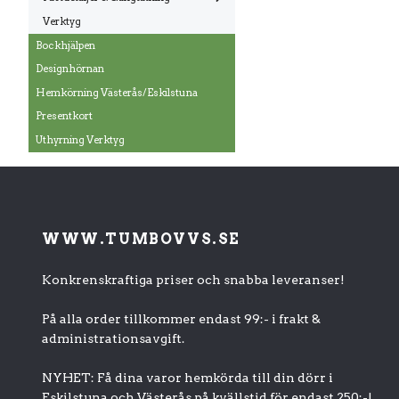
Verktyg
Bockhjälpen
Designhörnan
Hemkörning Västerås/Eskilstuna
Presentkort
Uthyrning Verktyg
WWW.TUMBOVVS.SE
Konkrenskraftiga priser och snabba leveranser!
På alla order tillkommer endast 99:- i frakt &
administrationsavgift.
NYHET: Få dina varor hemkörda till din dörr i
Eskilstuna och Västerås på kvällstid för endast 250:-!