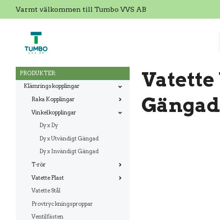
Varmt välkommen till Tumbo VVS AB
Vatette
PRODUKTER:
Klämringskopplingar
Gängad
Raka Kopplingar
Vinkelkopplingar
Dy x Dy
Dy x Utvändigt Gängad
Dy x Invändigt Gängad
T-rör
Vatette Plast
Vatette Stål
Provtryckningsproppar
Ventilfästen