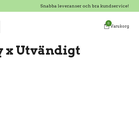
Snabba leveranser och bra kundservice!
0
Varukorg
y x Utvändigt